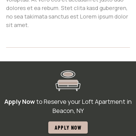
dolores et ea rebum. Stet clita kasd gubergren,
no sea takimata sanctus est Lorem ipsum dolor
sit amet.
Apply Now
to Reserve your Loft Apartment in
Beacon, NY
APPLY NOW